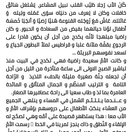
كَانَ الأب رَجلا طَيّب القلب نبيل المشاعر، يَشتغل سَائقَ
حَافلات وكان لا يَعرف من دنيَاه سوَى عَمَله وبَيته
وَ
عَائلته. عَاشَ مَعَ زَوجَته القنوعة هَنيّا رَضيّا وَ أنجَبَا خَمسَة
أطفال لوّنا حياتهما بفيض من السعادة و الحبور. و كان
راضيا مبتهجا لأنّه يكدح من أجل أن يكون قادرا على
الرجوع بقفّة ملآنة علبا و قراطيس تملأ البطون الجياع و
تسعد نفوسهم البريئة ...
و كانت الأمّ سعيدة راضية فهي تكدح في البيت منذ
تباشير الصبح الاولى الى ساعة متأخرة من الليل من أجل
أن تجعله جنّة صغيرة مليئة بالدفء اللذيذ
و الرّاحة
التامة
و الترتيب المنظّم و الجمال المتألق و المائدة
العامرة بما لذ و طاب سعيا الى راحة عصافيرها الصغار.
و عــنـدما يـلـتـئـم الشمل في المساء و ينتهي الجميع
من العشاء ينكبّ الأطفال على دروسهم بإشراف الأمّ و
الأب معا : هذا يستظهر قصيدة على أمّه وهي تصحّح له
الإلقاء و النّطق و ذاك ينجز تمرينا في الخط ّ رسمت الأمّ