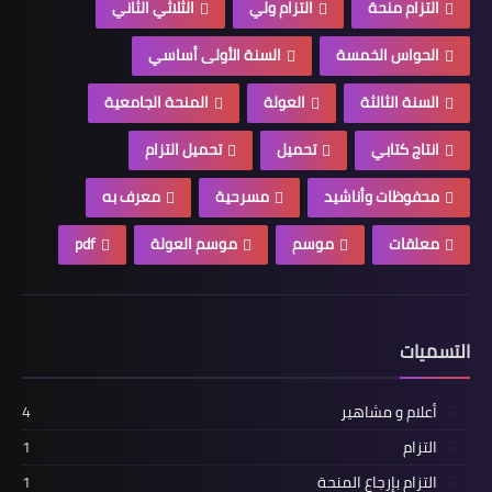
التزام منحة
التزام ولي
الثلاثي الثاني
الحواس الخمسة
السنة الأولى أساسي
السنة الثالثة
العولة
المنحة الجامعية
انتاج كتابي
تحميل
تحميل التزام
محفوظات وأناشيد
مسرحية
معرف به
معلقات
موسم
موسم العولة
pdf
التسميات
أعلام و مشاهير
4
التزام
1
التزام بإرجاع المنحة
1