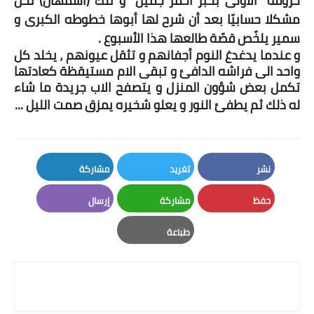
حروفه
الأولى بحبر أحمر جميل
و تلك (اسمهان) تحلّ
مشكلا حسابيّا بعد أن شرح لها أبوها خطوطه الكبرى و
سمير يلخّص قصّة طالعها هذا الأسبوع .
و عندما يدغدغ النوم أجفانهم و تثقل عيونهم ، يخلد كل
واحد الى فراشه الدافئ و تبقى الام مستيقظة كعادتها
تكمل بعض شؤون المنزل و يتصفح الاب جريدة ما شاء
له ذلك ثم يطفئ النور و يعلو شخيره يمزق صمت الليل ...
نشر
تغريد
مشاركة
LinkedIn
Twitter
Facebook
حفظ
مشاركة
إرسال
Email
Whatsapp
Pinterest
طباعة
Print