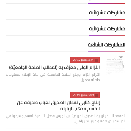
مشاركات عشوائية
مشاركات عشوائية
المشاركات الشائعة
21 سبتمبر 2024
التزام الولي معرّف به (لمطلب المنحة الجامعيّة)
التزام التزام بإرجاع المنحة الجامعية في حالة الإدلاء بمعلومات
خاطئة تحميل
09 ديسمبر 2019
إنتاج كتابي تفطن الصديق لغياب صديقه عن
القسم فذهب لزيارته
المقعد الشاغر (زيارة الصديق المريض) رنّ الجرس فدخل التلاميذ القسم وشرعوا في
الدراسة بكلّ همة و عزم. نظر رامي إ…